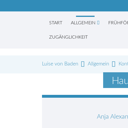
START
ALLGEMEIN
FRÜHFÖ
ZUGÄNGLICHKEIT
Luise von Baden
Allgemein
Kon
Suc
Hau
Anja Alexa