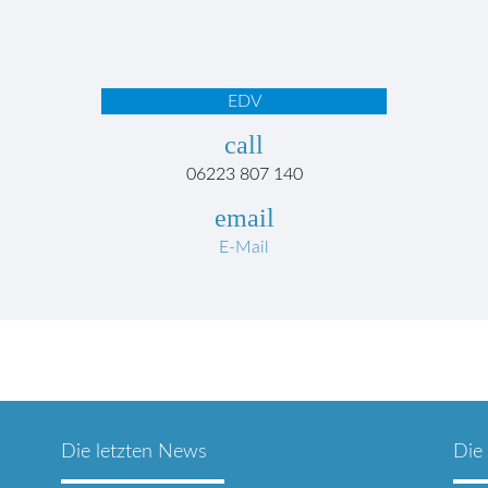
EDV
call
06223 807 140
email
E-Mail
Die letzten News
Die