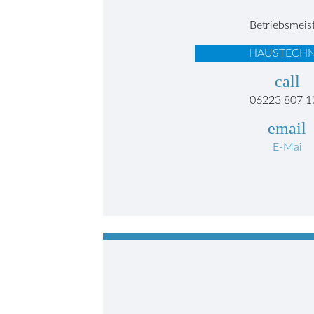
Betriebsmeis
HAUSTECHN
call
06223 807 1
email
E-Mai