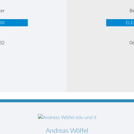
ter
Be
IK
EL
32
0
Andreas Wölfel