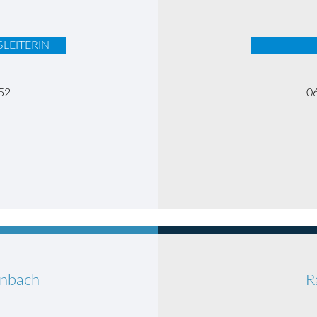
LEITERIN
52
0
enbach
R