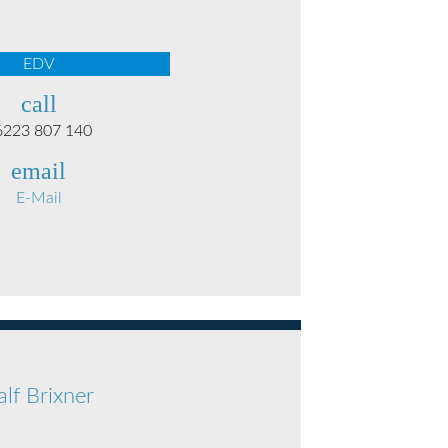
EDV
call
6223 807 140
email
E-Mail
alf Brixner