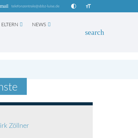
mail
telefonzentrale@sbbz-luise.de
ELTERN
NEWS
search
EN
nste
irk Zöllner