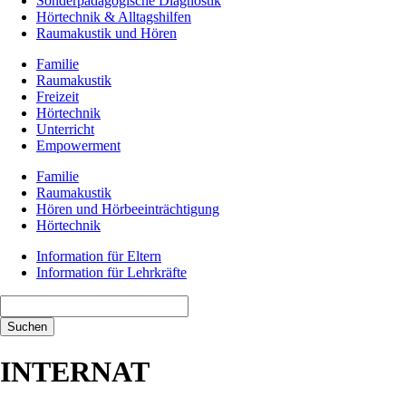
Sonderpädagogische Diagnostik
Hörtechnik & Alltagshilfen
Raumakustik und Hören
Familie
Raumakustik
Freizeit
Hörtechnik
Unterricht
Empowerment
Familie
Raumakustik
Hören und Hörbeeinträchtigung
Hörtechnik
Information für Eltern
Information für Lehrkräfte
Suchbegriffe
Suchen
INTERNAT