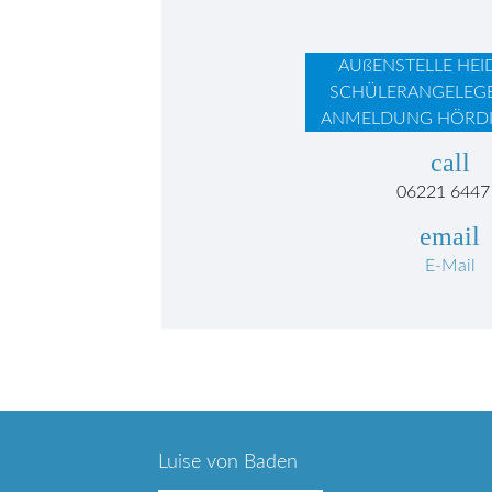
AUßENSTELLE HEI
SCHÜLERANGELEG
ANMELDUNG HÖRDI
call
06221 6447
email
E-Mail
Luise von Baden