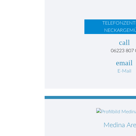
TELEFONZENT
NECKARGEM
call
06223 807 
email
E-Mail
Medina Ar