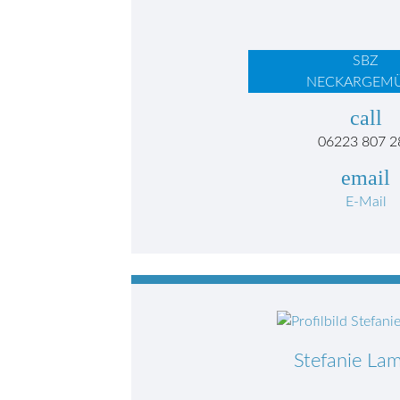
SBZ
NECKARGEM
call
06223 807 2
email
E-Mail
Stefanie La