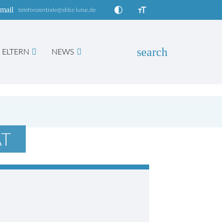
mail
telefonzentrale@sbbz-luise.de
search
ELTERN
NEWS
EN
AT