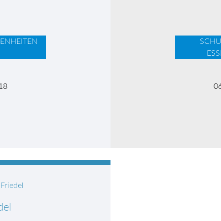
ENHEITEN
SCHU
N
ESS
18
0
del