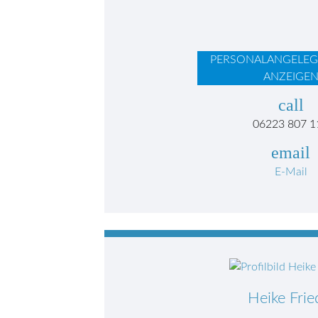
PERSONALANGELEG
ANZEIGE
call
06223 807 1
email
E-Mail
Heike Frie