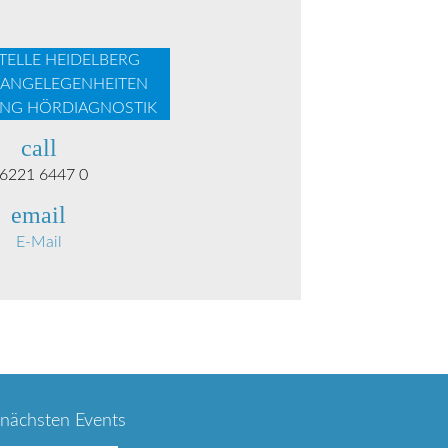
TELLE HEIDELBERG
ANGELEGENHEITEN
NG HÖRDIAGNOSTIK
call
6221 6447 0
email
E-Mail
 nächsten Events