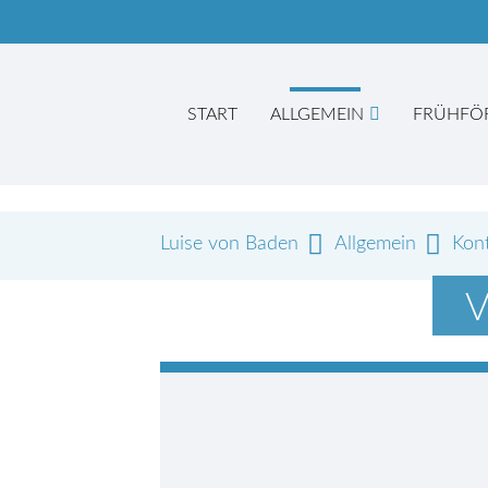
START
ALLGEMEIN
FRÜHFÖ
Luise von Baden
Allgemein
Kon
Suc
V