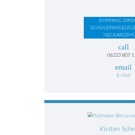
EMPFANG DIRE
SCHÜLERANGELEG
NECKARGEM
call
06223 807 1
email
E-Mail
Kirsten Sch