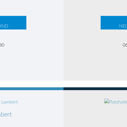
ÜND
NE
80
0
mbert