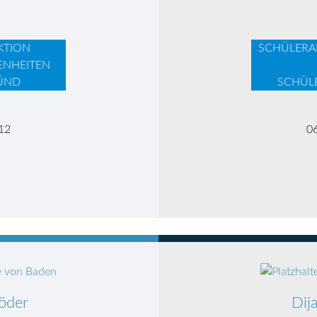
KTION
SCHÜLERA
ENHEITEN
ÜND
SCHÜL
12
0
röder
Dij