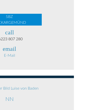
SBZ
CKARGEMÜND
call
6223 807 280
email
E-Mail
NN