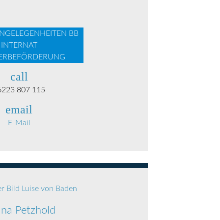
NGELEGENHEITEN BB
INTERNAT
ERBEFÖRDERUNG
call
6223 807 115
email
E-Mail
ana Petzhold