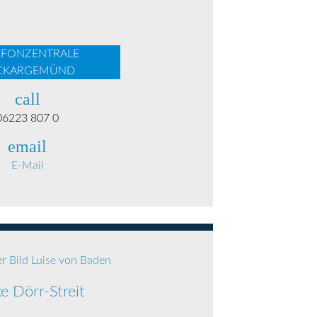
EFONZENTRALE
CKARGEMÜND
call
06223 807 0
email
E-Mail
ke Dörr-Streit