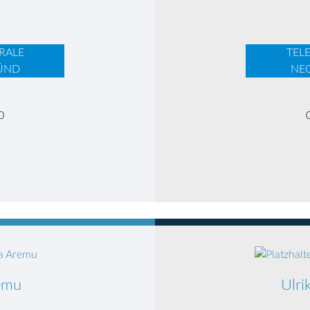
RALE
TEL
ÜND
NE
0
emu
Ulri