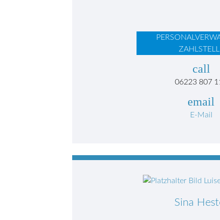
PERSONALVERW
ZAHLSTELL
call
06223 807 1
email
E-Mail
Sina Hest