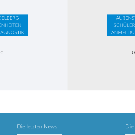
DELBERG
AUßENS
ENHEITEN
SCHÜLER
AGNOSTIK
ANMELDU
 0
0
Die letzten News
Die