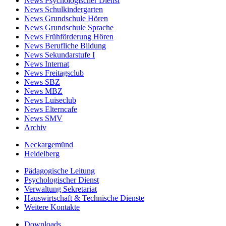
News Psychologischer Dienst
News Schulkindergarten
News Grundschule Hören
News Grundschule Sprache
News Frühförderung Hören
News Berufliche Bildung
News Sekundarstufe I
News Internat
News Freitagsclub
News SBZ
News MBZ
News Luiseclub
News Elterncafe
News SMV
Archiv
Neckargemünd
Heidelberg
Pädagogische Leitung
Psychologischer Dienst
Verwaltung Sekretariat
Hauswirtschaft & Technische Dienste
Weitere Kontakte
Downloads