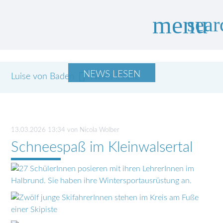
menu
sear
NEWS LESEN
Luise von Baden
Suchbegriffe
News Inhalt
SUCHEN
13.03.2026 13:34
von Nicola Wolber
Schneespaß im Kleinwalsertal