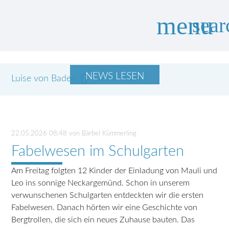
menu
sear
NEWS LESEN
Luise von Baden
Suchbegriffe
News Inhalt
SUCHEN
22.05.2026 08:48
von Bärbel Kümmerling
Fabelwesen im Schulgarten
Am Freitag folgten 12 Kinder der Einladung von Mauli und
Leo ins sonnige Neckargemünd. Schon in unserem
verwunschenen Schulgarten entdeckten wir die ersten
Fabelwesen. Danach hörten wir eine Geschichte von
Bergtrollen, die sich ein neues Zuhause bauten. Das