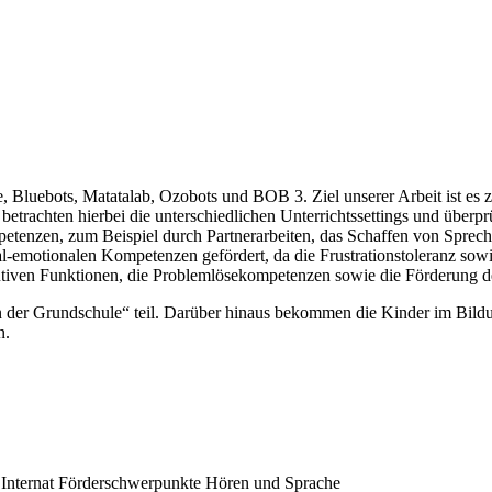
e, Bluebots, Matatalab, Ozobots und BOB 3. Ziel unserer Arbeit ist es
etrachten hierbei die unterschiedlichen Unterrichtssettings und über
mpetenzen, zum Beispiel durch Partnerarbeiten, das Schaffen von Spre
l-emotionalen Kompetenzen gefördert, da die Frustrationstoleranz sow
kutiven Funktionen, die Problemlösekompetenzen sowie die Förderung de
n der Grundschule“ teil. Darüber hinaus bekommen die Kinder im Bild
n.
 Internat Förderschwerpunkte Hören und Sprache