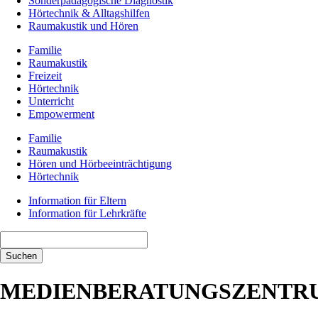
Sonderpädagogische Diagnostik
Hörtechnik & Alltagshilfen
Raumakustik und Hören
Familie
Raumakustik
Freizeit
Hörtechnik
Unterricht
Empowerment
Familie
Raumakustik
Hören und Hörbeeinträchtigung
Hörtechnik
Information für Eltern
Information für Lehrkräfte
Suchbegriffe
Suchen
MEDIENBERATUNGSZENTR