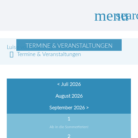
menu
sear
TERMINE & VERANSTALTUNGEN
Luise von Baden
Suchbegriffe
Allgemein
SUCHEN
Termine & Veranstaltungen
< Juli 2026
August 2026
September 2026 >
1
Ab in die Sommerferien!
2