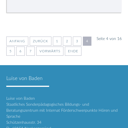
Seite 4 von 16
ANFANG
ZURÜCK
1
2
3
4
5
6
7
VORWÄRTS
ENDE
Luise von Baden
Luise von Baden
Staatliches Sonderpädagogisches Bildungs- und
Beratungszentrum mit Internat Förderschwerpunkte Hören und
Sprache
Schützenhausstr. 34